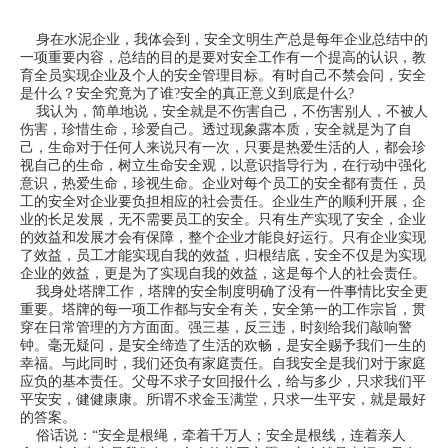
身在水泥企业，我体会到，安全文明生产总是每年企业总结中的
一项重要内容，总结的目的是要对安全工作有一个提高的认识，教
育全员实现企业及个人的安全管理目标。有时自己不禁会问，安全
是什么？安全究竟为了谁?安全的真正意义到底是什么?
我认为，简单地说，安全就是不伤害自己，不伤害别人，不被人
伤害，珍惜生命，珍爱自己。透过现象露本质，安全就是为了自
己，生命对于任何人来说只有一次，只要是热爱生活的人，都会珍
视自己的生命，树立生命安全观，以意识指导行为，在行动中强化
意识，热爱生命，珍视生命。企业对每个员工的安全都有责任，员
工的安全对企业要负担相应的社会责任。企业生产的顺利开展，企
业的长足发展，无不需要员工的安全。只有生产实现了安全，企业
的效益和发展才会有保障，整个企业才能良好运行。只有企业实现
了效益，员工才能实现自我的效益，归根结底，安全不仅是为实现
企业的效益，更是为了实现自我的效益，这是每个人的社会责任。
我身处塔牌工作，塔牌的安全制度明确了没有一件事情比安全更
重要。塔牌的每一项工作都与安全有关，安全第一的工作宗旨，贯
穿在日常管理的方方面面。强三基，反三违，时刻给我们敲响警
钟。毫无疑问，是安全缔造了生活的欢畅，是安全赐予我们一生的
幸福。与此同时，我们还负有家庭责任。自我安全是我们对于家庭
应负的基本责任。父母不求子女回报什么，给与多少，只求我们平
平安安，健健康康。所谓不求金玉满堂，只求一生平安，就是最好
的答案。
俗话说：“安全是根绳，牵着千万人；安全是根线，连着亲人