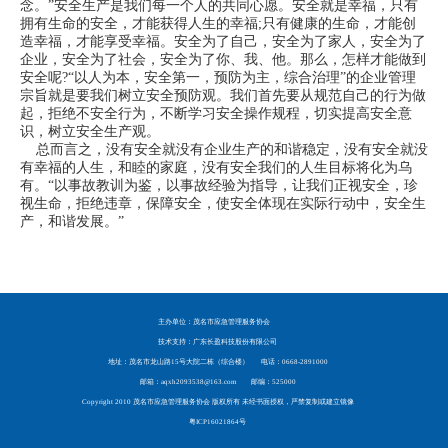
念。”安全生产是我们每一个人的共同心愿。安全就是幸福，只有
拥有生命的安全，才能获得人生的幸福;只有健康的生命，才能创
造幸福，才能享受幸福。安全为了自己，安全为了家人，安全为了
企业，安全为了社会，安全为了你、我、他。那么，怎样才能做到
安全呢?“以人为本，安全第一，预防为主，综合治理”的企业管理
宗旨就是要我们树立安全预防观。我们首先要从规范自己的行为做
起，拒绝不安全行为，不断学习安全操作规程，切实提高安全意
识，树立安全生产观。
总而言之，没有安全就没有企业生产的和谐稳定，没有安全就没
有幸福的人生，和睦的家庭，没有安全我们的人生目标将化为乌
有。“以事故教训为鉴，以事故经验为指导，让我们正视安全，珍
视生命，拒绝违章，保障安全，使安全体现在实际行动中，安全生
产，和谐发展。”
主办单位：茂名市应急管理服务协会
技术支持：广东长盈科技股份有限公司
地址：茂名市龙山路15号大院二栋（综合楼）
电话：0668-2891000
邮箱：aqxh2093538@163.com
邮编：525000
Copyright 2010 茂名市应急管理服务协会 版权所有 未经书面授权，严禁复制或建立镜像
粤ICP16021864号