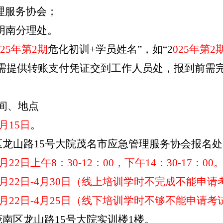
理服务协会
；
明南分理处。
2
5
年第
2
期
危化初训
+
学员姓名
”
，如
“2
02
5
年第
2
需提供转
账
支付凭证
交到工作人员处，报到前需
间、地点
4月15日
。
区龙山路
15号大院茂名市应急管理服务协会报名处
4月22日上午8：30-12：00，下午14：30-17：00
年4月22日-4月30日（线上培训学时不完成不能申
年4月22日-4月25日（线下培训学时不够不能申请考
茂南区龙山路
15号大院实训楼1楼。