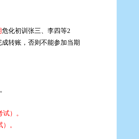
期
危化初训张三、李四等
2
完成转账，否则不能参加当期
。
。
请考试）。
试）
。