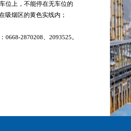
车位上，不能停在无车位的
在
吸烟区的黄色实线内；
：
0668-
2870208
、
2093525
。