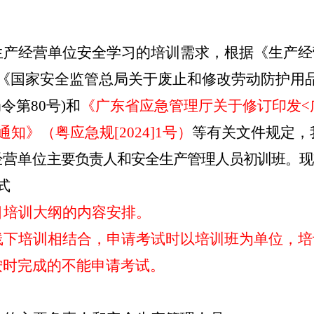
生产经营单位
安全学习的培训需求，
根据《生产经
《国家安全监管总局关于废止和修改劳动防护用
局令第
80号)
和
《广东省应急管理厅关于修订印发
通知
》（粤应急规
[
2024
]
1号）
等有关文件规定，
经营单位
主要负责人和安全
生产
管理人员
初训班
。现
式
目培训大纲的内容安排。
线下培训相结合，申请考试时以培训班为单位，培
按时完成的不能申请考试。