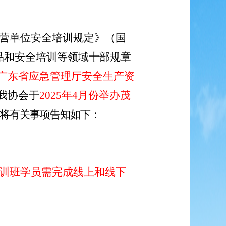
营单位安全培训规定》（国
品和安全培训等领域十部规章
<广东省应急管理厅安全生产资
我协会于
2025年
4
月
份
举办
茂
将有关事项告知如下
：
训班学员需完成线上和线下