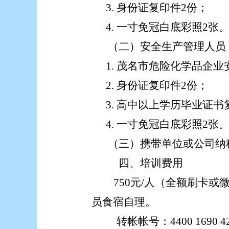
3.
身份证
复印件
2份；
4.
一寸免冠白底彩照
2张
（二）
安全生产管理人员
1.
茂名市危险化学品企业
2.
身份证
复印件
2份；
3.
高中以上学历毕业证书
4.
一寸免冠白底彩照
2张
（三）
携带单位或公司纳
四、培训费用
750
元
/人（全额刷卡或
员食宿自理。
转帐帐号：
4400
1690
4