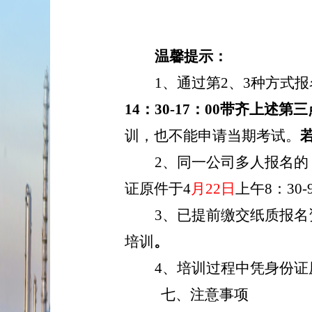
温馨提示：
1、
通过第
2、3种方式
14：30-17：00
带齐上述第三
训，也不能申请当期考试。
2、同一公司多人报名
证原件于4
月
22日
上午
8：3
3、已提前缴交纸质报名
培训
。
4、培训过程中凭身份证
七、
注意事项