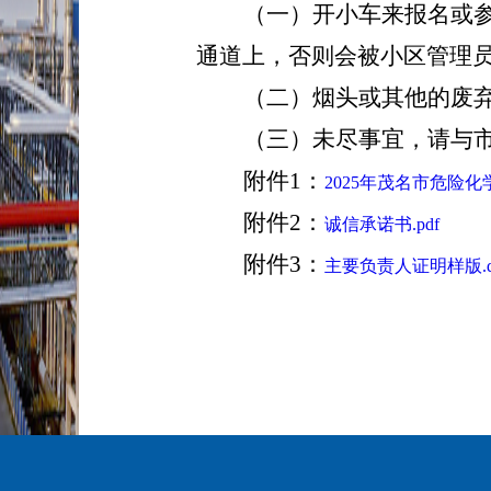
（一）
开小车来
报名或
通道上，否则会被小区管理
（二）
烟头或其他的废
（
三
）未尽事宜，请与
附件1：
2025年茂名市危险化
附件2：
诚信承诺书.pdf
附件3：
主要负责人证明样版.d