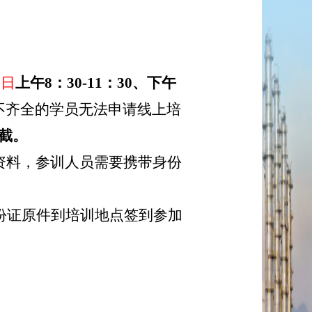
1日
上午
8：30-
11
：
3
0、下午
不齐全的学员无法申请线上培
截。
资料，参训人员需要携带身份
带身份证原件到培训地点签到参加