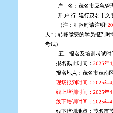
户
名：茂名市
应急管
开
户
行
:
建行茂名市文
（注：汇款时请注明
“
20
人”
；转
账
缴费的学员报到时
考试
）
五、报
名
及
培训考试
时
报名截止时间：
2025年
报名地点：
茂名市茂南
现场报到时间：
2025年
线上培训时间：
2025
线下
培训时间：
2025
线下
培训
地点
：
茂名市