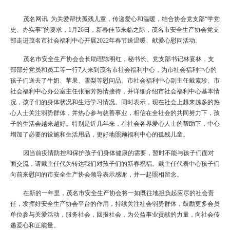
茂名网讯 为关爱帮扶孤残儿童，传递爱心和温暖，结合协会党支部“学党
史、办实事”的要求，1月26日，新春佳节来临之际，茂名市安全生产协会党支
部走进茂名市社会福利中心开展2022年春节送温暖、献爱心慰问活动。
茂名市安全生产协会会长助理陈明红，秘书长、党支部书记林宴林，支
部部分党员和员工等一行7人来到茂名市社会福利中心，为市社会福利中心的
孩子们送去了牛奶、苹果、雪梨等慰问品。市社会福利中心副主任戴素珍、市
社会福利中心办公室主任张丽芳热情接待，并详细介绍市社会福利中心基本情
况，孩子们的身体状况和生活学习情况。同时表示，现在社会上越来越多的热
心人士关注弱势群体，并热心参与慈善事业，相信在全社会的共同努力下，孩
子的生活会越来越好。特别是近几年来，在社会各界爱心人士的帮助下，中心
增加了必要的设施和生活用品，更好地照顾福利中心的孤残儿童。
因当前疫情防控和保护孩子们身体健康的需要，暂时不能与孩子们面对
面交流，请戴主任代为转达我们对孩子们的新春祝福。戴主任代表中心孩子们
向前来慰问的市安全生产协会领导表示感谢，并一起照相留念。
在新的一年里，茂名市安全生产协会将一如既往地担负起应尽的社会责
任，发挥好安全生产协会平台的作用，持续关注社会弱势群体，鼓励更多会员
单位参与关爱活动，服务社会，回报社会，为公益事业贡献的力量，向社会传
递爱心和正能量。