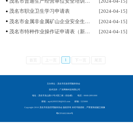
茂名市普通生产经营单位安全培训班学习申请表
[2024-04-15]
茂名市职业卫生学习申请表
[2024-04-15]
茂名市金属非金属矿山企业安全生产业务学习申请表
[2024-04-15]
茂名市特种作业操作证申请表（新取证）
[2024-04-15]
1
首页
上一页
下一页
尾页
主办单位：茂名市应急管理服务协会
技术支持：广东网锋科技有限公司
地址：茂名市龙山路15号大院二栋（综合楼）
电话：0668-2891000
邮箱：aqxh2093538@163.com
邮编：525000
Copyright 2010 茂名市应急管理服务协会 版权所有 未经书面授权，严禁复制或建立镜像
粤ICP16021864号